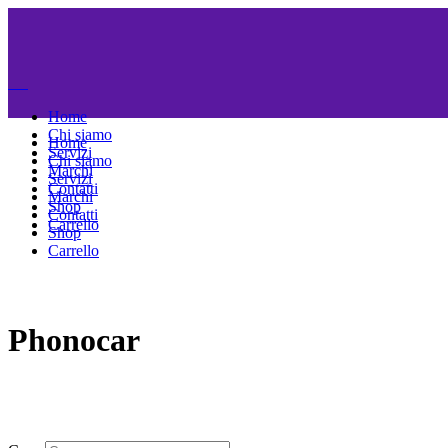
Home
Chi siamo
Home
Servizi
Chi siamo
Marchi
Servizi
Contatti
Marchi
Shop
Contatti
Carrello
Shop
Carrello
Phonocar