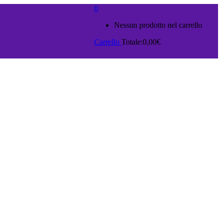
0
Nessun prodotto nel carrello
Carrello
Totale:
0,00
€